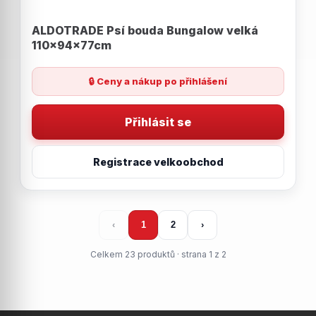
ALDOTRADE Psí bouda Bungalow velká
110x94x77cm
🔒 Ceny a nákup po přihlášení
Přihlásit se
Registrace velkoobchod
‹
1
2
›
Celkem 23 produktů · strana 1 z 2