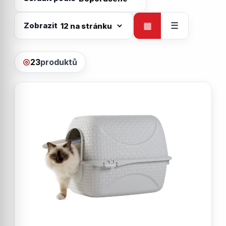
Zobrazit
▦
☰
23
produktů