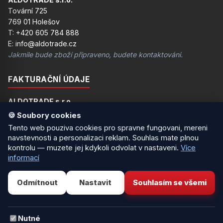
Tovární 725
769 01 Holešov
T: +420 605 784 888
E: info@aldotrade.cz
Jakmile bude zboží připraveno, budete kontaktováni.
FAKTURAČNÍ ÚDAJE
ALDOTRADE s.r.o.
Čechy 47
🍪 Soubory cookies
751 15 Domaželice u Přerova
Tento web pouziva cookies pro spravne fungovani, mereni
IČ: 24184853
navstevnosti a personalizaci reklam. Souhlas mate plnou
DIČ: CZ24184853
kontrolu — muzete jej kdykoli odvolat v nastaveni.
Více
Na této adrese není možný osobní odběr!
informací
PLATEBNÍ ÚDAJE
Odmítnout
Nastavit
Souhlasím se všemi
Číslo bankovního účtu:
107-1135910217/0100
Nutné