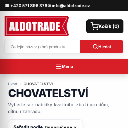
☎ +420 571 896 376
✉ info@aldotrade.cz
Košík (
0
)
Hledat
Menu
Úvod
CHOVATELSTVÍ
CHOVATELSTVÍ
Vyberte si z nabídky kvalitního zboží pro dům,
dílnu i zahradu.
Seřadit podle